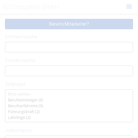
Skip
IGO Industries GmbH
to
main
Login
Stellenangebote
content
Bereits Mitarbeiter?
Registrierung
Stichwortsuche
Standortsuche
Zielgruppe
Jobkategorie