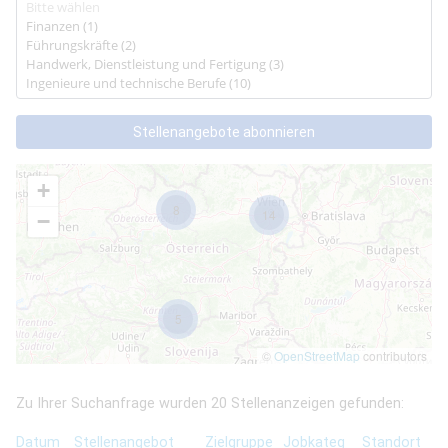
Stellenangebote abonnieren
+
8
14
−
5
©
OpenStreetMap
contributors
Zu Ihrer Suchanfrage wurden
20
Stellenanzeigen gefunden:
Datum
Stellenangebot
Zielgruppe
Jobkateg
Standort