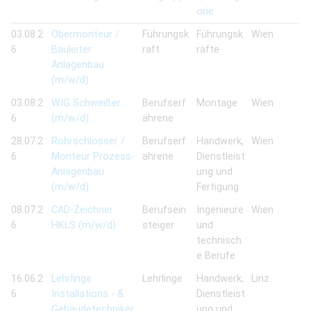
orie
03.08.2
Obermonteur /
Führungsk
Führungsk
Wien
6
Bauleiter
raft
räfte
Anlagenbau
(m/w/d)
03.08.2
WIG Schweißer
Berufserf
Montage
Wien
6
(m/w/d)
ahrene
28.07.2
Rohrschlosser /
Berufserf
Handwerk,
Wien
6
Monteur Prozess-
ahrene
Dienstleist
Anlagenbau
ung und
(m/w/d)
Fertigung
08.07.2
CAD-Zeichner
Berufsein
Ingenieure
Wien
6
HKLS (m/w/d)
steiger
und
technisch
e Berufe
16.06.2
Lehrlinge
Lehrlinge
Handwerk,
Linz
6
Installations - &
Dienstleist
Gebäudetechniker
ung und